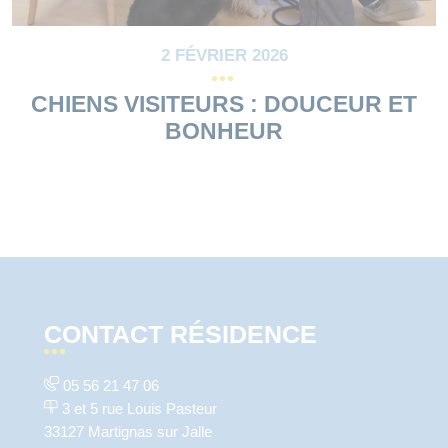
2 FÉVRIER 2026
CHIENS VISITEURS : DOUCEUR ET
BONHEUR
CONTACT RÉSIDENCE
05 56 21 47 06
3 et 5 rue Louis Pasteur
33127 Martignas sur Jalle