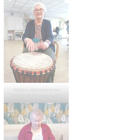
Ateliers percussions en
EHPAD Martignas‑sur‑Jalle