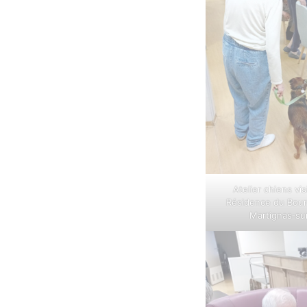
Atelier chiens vis
Résidence du Bou
Martignas‑sur