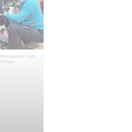
Martignas‑sur‑Jalle
actichien