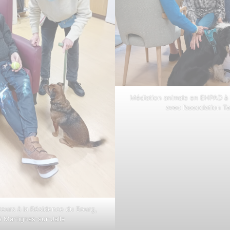
Médiation animale en EHPAD à 
avec l’association T
iteurs à la Résidence du Bourg,
 Martignas‑sur‑Jalle