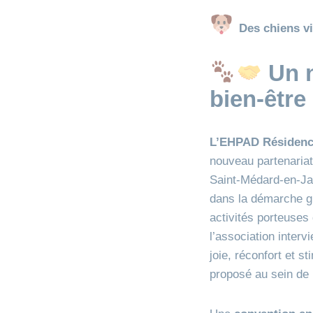
Des chiens v
Un n
bien‑être
L’EHPAD Résidence
nouveau partenariat
Saint‑Médard‑en‑Jal
dans la démarche g
activités porteuse
l’association inter
joie, réconfort et s
proposé au sein de 