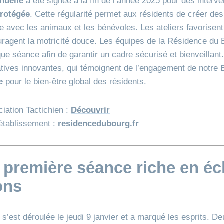
nuelle
a été signée à la fin de l’année 2025 pour des interv
Protégée
. Cette régularité permet aux résidents de créer des
le avec les animaux et les bénévoles. Les ateliers favorisent
ragent la motricité douce. Les équipes de la Résidence du 
 séance afin de garantir un cadre sécurisé et bienveillant.
iatives innovantes, qui témoignent de l’engagement de notre
e
pour le bien‑être global des résidents.
iation Tactichien :
Découvrir
établissement :
residencedubourg.fr
première séance riche en éc
ons
s’est déroulée le jeudi 9 janvier et a marqué les esprits. D