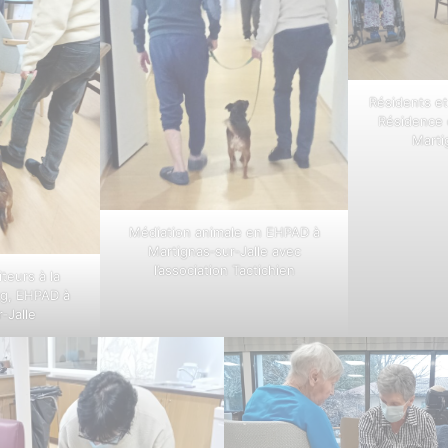
Résidents et 
Résidence 
Marti
Médiation animale en EHPAD à
Martignas‑sur‑Jalle avec
l’association Tactichien
iteurs à la
rg, EHPAD à
‑Jalle