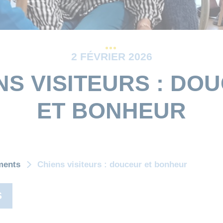
2 FÉVRIER 2026
NS VISITEURS : DO
ET BONHEUR
ments
Chiens visiteurs : douceur et bonheur
S