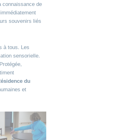
la connaissance de
t immédiatement
eurs souvenirs liés
s à tous. Les
lation sensorielle.
 Protégée,
timent
ésidence du
humaines et