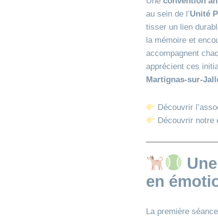
Une
convention an
au sein de l’
Unité 
tisser un lien durab
la mémoire et encou
accompagnent chaque
apprécient ces init
Martignas‑sur‑Jall
Découvrir l’assoc
Découvrir notre 
Une 
en émoti
La première séance 