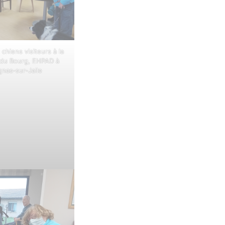
chiens visiteurs à la
du Bourg, EHPAD à
gnas‑sur‑Jalle