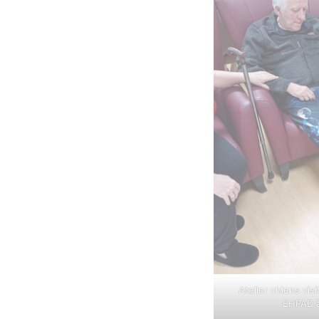
Atelier chiens vis
EHPAD à