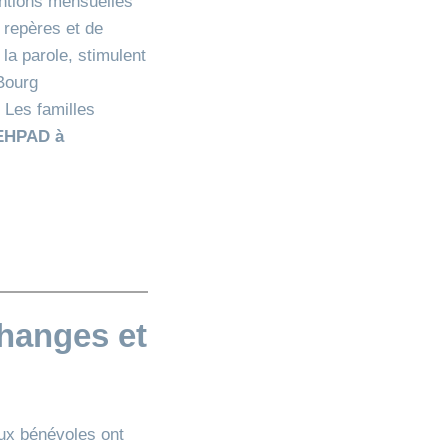
entions mensuelles
 repères et de
 la parole, stimulent
Bourg
 Les familles
EHPAD à
hanges et
eux bénévoles ont