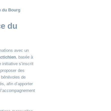
ce du Bourg
ce du
imations avec un
ctichien
, basée à
 initiative s’inscrit
 proposer des
s bénévoles de
s, afin d’apporter
 de l’accompagnement