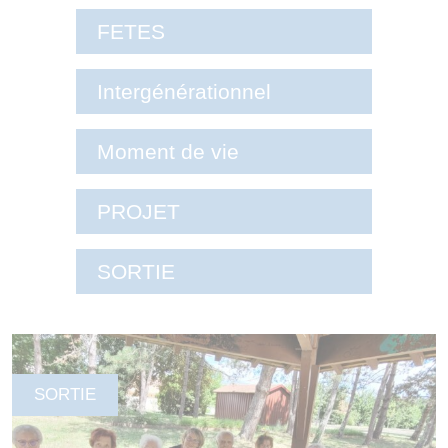
FETES
Intergénérationnel
Moment de vie
PROJET
SORTIE
SORTIE