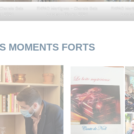
Chorale Gais
EHPAD Martignas – Chorale Gais
EHPAD Marti
er 2024
Lurons – Février 2024
Lurons
ES MOMENTS FORTS