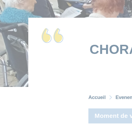
CHORA
Accueil
Evene
Moment de v