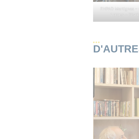
EHPAD Martignas – 
Lurons – Févri
D'AUTR