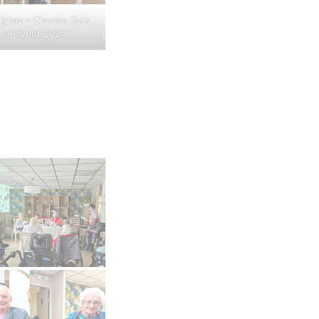
gnas – Chorale Gais
 – Février 2024