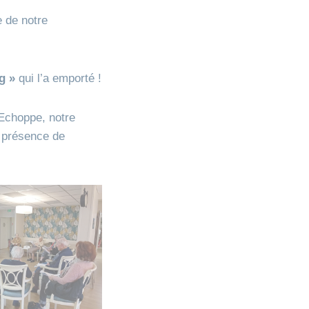
e de notre
rg »
qui l’a emporté !
’Echoppe, notre
n présence de