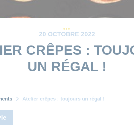
20 OCTOBRE 2022
IER CRÊPES : TOU
UN RÉGAL !
ments
Atelier crêpes : toujours un régal !
ie