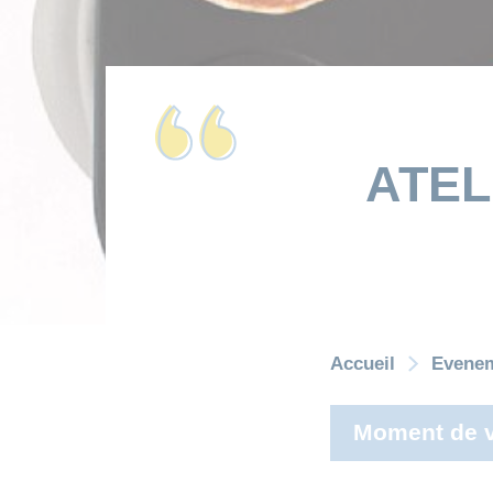
ATEL
Accueil
Evene
Moment de v